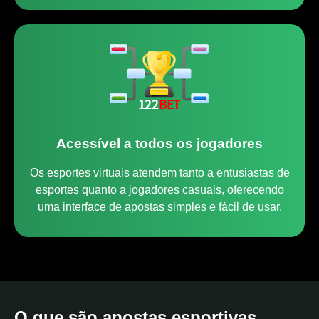
Acessível a todos os jogadores
Os esportes virtuais atendem tanto a entusiastas de
esportes quanto a jogadores casuais, oferecendo
uma interface de apostas simples e fácil de usar.
O que são apostas esportivas