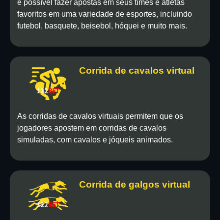
é possível fazer apostas em seus times e atletas
favoritos em uma variedade de esportes, incluindo
futebol, basquete, beisebol, hóquei e muito mais.
Corrida de cavalos virtual
As corridas de cavalos virtuais permitem que os
jogadores apostem em corridas de cavalos
simuladas, com cavalos e jóqueis animados.
Corrida de galgos virtual