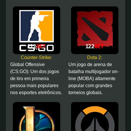
Counter-Strike:
Dota 2:
Global Offensive
Um jogo de arena de
(CS:GO): Um dos jogos
batalha multijogador on-
de tiro em primeira
line (MOBA) altamente
pessoa mais populares
popular com grandes
nos esportes eletrônicos.
torneios globais.