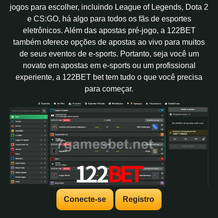
jogos para escolher, incluindo League of Legends, Dota 2
e CS:GO, há algo para todos os fãs de esportes
eletrônicos. Além das apostas pré-jogo, a 122BET
também oferece opções de apostas ao vivo para muitos
de seus eventos de e-sports. Portanto, seja você um
novato em apostas em e-sports ou um profissional
experiente, a 122BET bet tem tudo o que você precisa
para começar.
Conecte-se
Registro