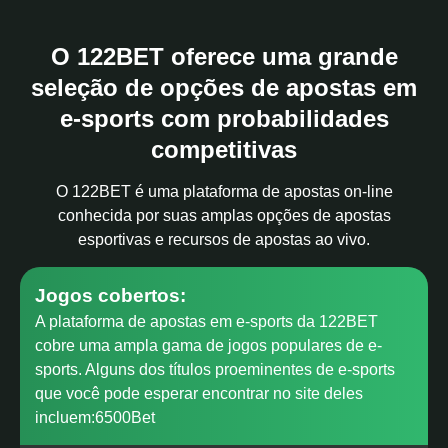
O 122BET oferece uma grande
seleção de opções de apostas em
e-sports com probabilidades
competitivas
O 122BET é uma plataforma de apostas on-line
conhecida por suas amplas opções de apostas
esportivas e recursos de apostas ao vivo.
Jogos cobertos:
A plataforma de apostas em e-sports da 122BET
cobre uma ampla gama de jogos populares de e-
sports. Alguns dos títulos proeminentes de e-sports
que você pode esperar encontrar no site deles
incluem:
6500Bet