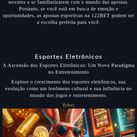
novatos a se familiarizarem com o mundo das apostas.
Portanto, se você está em busca de emoção e
oportunidades, as apostas esportivas na 122BET podem ser
a escolha perfeita para você.
Esportes Eletrônicos
A Ascensão dos Esportes Eletrônicos: Um Novo Paradigma
no Entretenimento
Explore o crescimento dos esportes eletrônicos, sua
evolução como um fenômeno cultural e sua influência no
mundo dos jogos e entretenimento.
Btbet