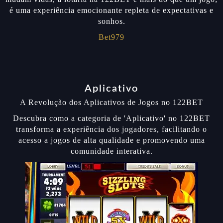
é uma experiência emocionante repleta de expectativas e
sonhos.
Bet979
Aplicativo
A Revolução dos Aplicativos de Jogos no 122BET
Descubra como a categoria de 'Aplicativo' no 122BET
transforma a experiência dos jogadores, facilitando o
acesso a jogos de alta qualidade e promovendo uma
comunidade interativa.