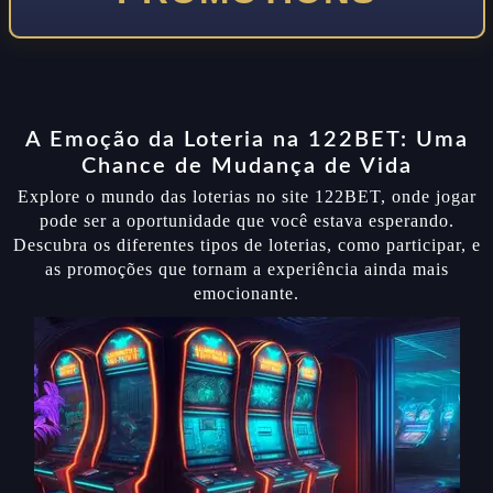
A Emoção da Loteria na 122BET: Uma
Chance de Mudança de Vida
Explore o mundo das loterias no site 122BET, onde jogar
pode ser a oportunidade que você estava esperando.
Descubra os diferentes tipos de loterias, como participar, e
as promoções que tornam a experiência ainda mais
emocionante.