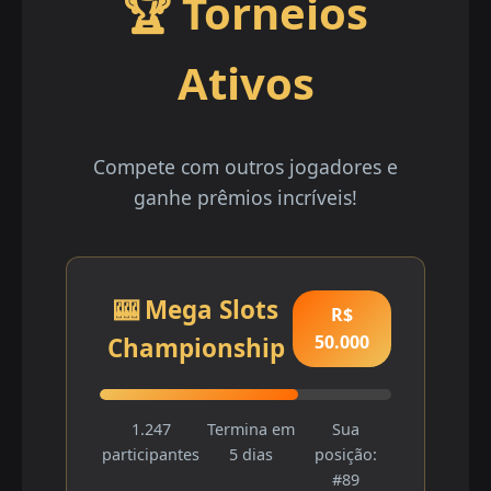
🏆 Torneios
Ativos
Compete com outros jogadores e
ganhe prêmios incríveis!
🎰 Mega Slots
R$
50.000
Championship
1.247
Termina em
Sua
participantes
5 dias
posição:
#89