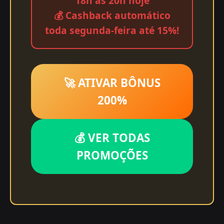
18h às 20h hoje
💰 Cashback automático
toda segunda-feira até 15%!
🚀 ATIVAR BÔNUS
200%
💰 VER TODAS
PROMOÇÕES