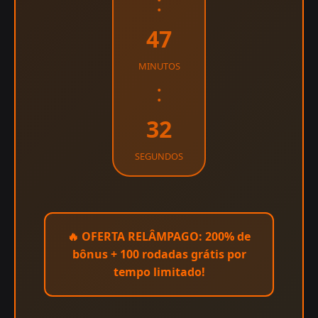
:
47
MINUTOS
:
32
SEGUNDOS
🔥
OFERTA RELÂMPAGO:
200% de
bônus + 100 rodadas grátis por
tempo limitado!