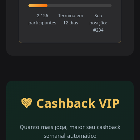
2.156
Termina em
Sua
participantes
12 dias
posição:
#234
💚 Cashback VIP
Quanto mais joga, maior seu cashback
semanal automático