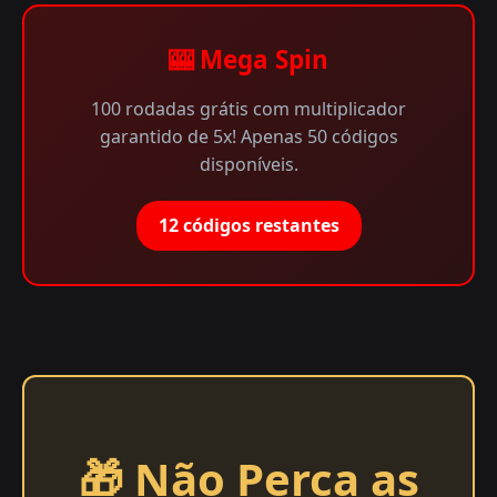
🎰 Mega Spin
100 rodadas grátis com multiplicador
garantido de 5x! Apenas 50 códigos
disponíveis.
12 códigos restantes
🎁 Não Perca as