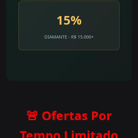
15%
DIAMANTE - R$ 15.000+
🚨 Ofertas Por
Tempo Limitado