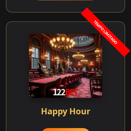
Happy Hour