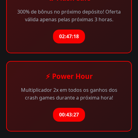
300% de bônus no próximo depósito! Oferta
válida apenas pelas próximas 3 horas.
02:47:18
⚡ Power Hour
Multiplicador 2x em todos os ganhos dos
crash games durante a próxima hora!
00:43:27