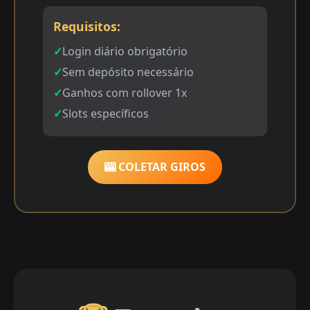
Requisitos:
Login diário obrigatório
Sem depósito necessário
Ganhos com rollover 1x
Slots específicos
🎰 COLETAR GIROS