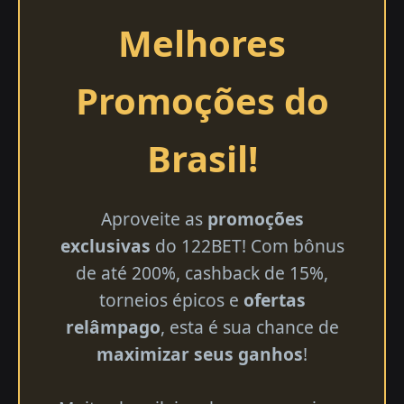
Melhores
Promoções do
Brasil!
Aproveite as
promoções
exclusivas
do 122BET! Com bônus
de até 200%, cashback de 15%,
torneios épicos e
ofertas
relâmpago
, esta é sua chance de
maximizar seus ganhos
!