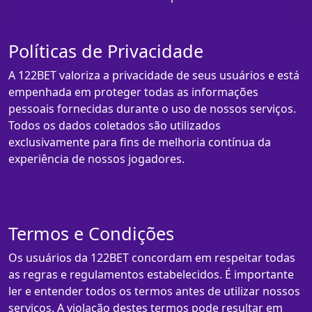
Políticas de Privacidade
A 122BET valoriza a privacidade de seus usuários e está
empenhada em proteger todas as informações
pessoais fornecidas durante o uso de nossos serviços.
Todos os dados coletados são utilizados
exclusivamente para fins de melhoria contínua da
experiência de nossos jogadores.
Termos e Condições
Os usuários da 122BET concordam em respeitar todas
as regras e regulamentos estabelecidos. É importante
ler e entender todos os termos antes de utilizar nossos
serviços. A violação destes termos pode resultar em