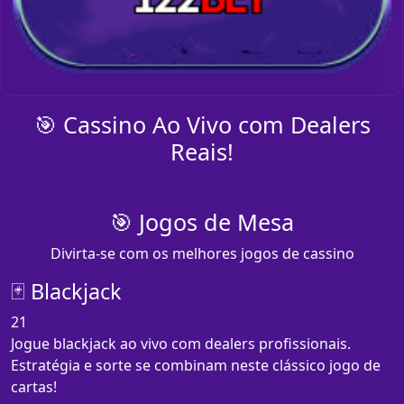
🎯 Cassino Ao Vivo com Dealers
Reais!
🎯 Jogos de Mesa
Divirta-se com os melhores jogos de cassino
🃏 Blackjack
21
Jogue blackjack ao vivo com dealers profissionais.
Estratégia e sorte se combinam neste clássico jogo de
cartas!