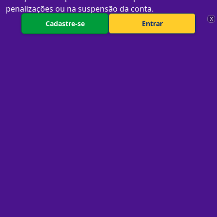
penalizações ou na suspensão da conta.
X
Cadastre-se
Entrar