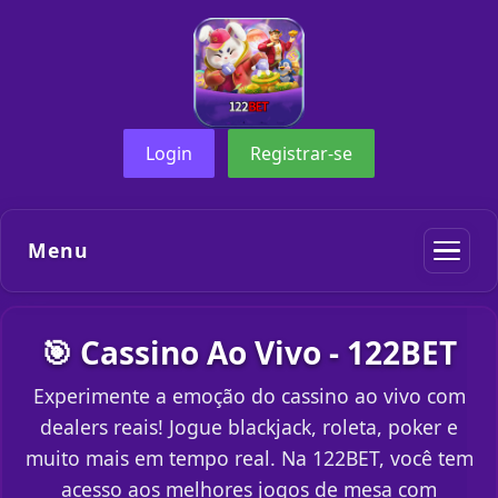
Login
Registrar-se
Menu
🎯 Cassino Ao Vivo - 122BET
Experimente a emoção do cassino ao vivo com
dealers reais! Jogue blackjack, roleta, poker e
muito mais em tempo real. Na 122BET, você tem
acesso aos melhores jogos de mesa com